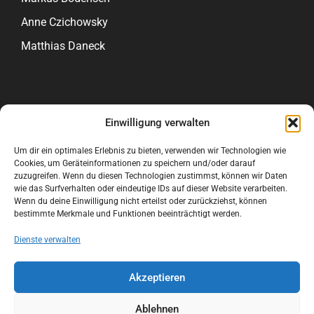
Anne Czichowsky
Matthias Daneck
Das Neueste
Einwilligung verwalten
Diese Seite bekommt ein neues
Um dir ein optimales Erlebnis zu bieten, verwenden wir Technologien wie
Arrangement
Cookies, um Geräteinformationen zu speichern und/oder darauf
zuzugreifen. Wenn du diesen Technologien zustimmst, können wir Daten
5. Dezember 2025
wie das Surfverhalten oder eindeutige IDs auf dieser Website verarbeiten.
Wenn du deine Einwilligung nicht erteilst oder zurückziehst, können
Anne Czichowsky Quintett
bestimmte Merkmale und Funktionen beeinträchtigt werden.
5. April 2016
Dienste verwalten
Akzeptieren
©2026 Martin Wiedmann
Cookie-Richtlinie
Credits &
Ablehnen
Impressum
Datenschutz