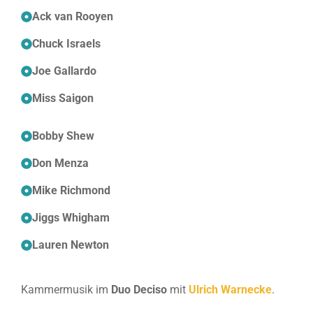
Ack van Rooyen
Chuck Israels
Joe Gallardo
Miss Saigon
Bobby Shew
Don Menza
Mike Richmond
Jiggs Whigham
Lauren Newton
Kammermusik im
Duo Deciso
mit
Ulrich Warnecke
.