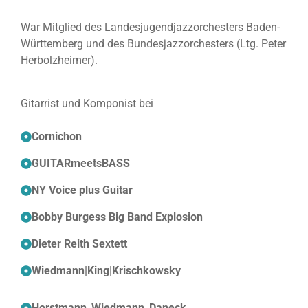
War Mitglied des Landesjugendjazzorchesters Baden-
Württemberg und des Bundesjazzorchesters (Ltg. Peter
Herbolzheimer).
Gitarrist und Komponist bei
Cornichon
GUITARmeetsBASS
NY Voice plus Guitar
Bobby Burgess Big Band Explosion
Dieter Reith Sextett
Wiedmann|King|Krischkowsky
Horstmann_Wiedmann_Daneck